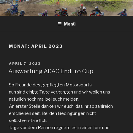
Zum
Inhalt
springen
Menü
MONAT: APRIL 2023
VERÖFFENTLICHT
APRIL 7, 2023
AM
Auswertung ADAC Enduro Cup
So Freunde des gepflegten Motorsports,
nun sind einige Tage vergangen und wir wollen uns
natürlich noch mal bei euch melden.
An erster Stelle danken wir euch, das ihr so zahlreich
erschienen seit. Bei den Bedingungen nicht
selbstverständlich.
Tage vor dem Rennen regnete es in einer Tour und