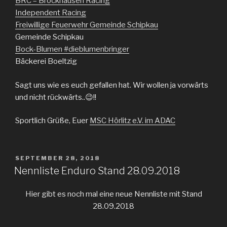
BRC – Brockhausen Racing
Independent Racing
Freiwillige Feuerwehr Gemeinde Schipkau
Gemeinde Schipkau
Bock-Blumen #dieblumenbringer
Bäckerei Boeltzig
Sagt uns wie es euch gefallen hat. Wir wollen ja vorwärts
und nicht rückwärts..
😉
!!
Sportlich Grüße, Euer
MSC Hörlitz e.V. im ADAC
VERÖFFENTLICHT
SEPTEMBER 28, 2018
AM
Nennliste Enduro Stand 28.09.2018
Hier gibt es noch mal eine neue Nennliste mit Stand
28.09.2018