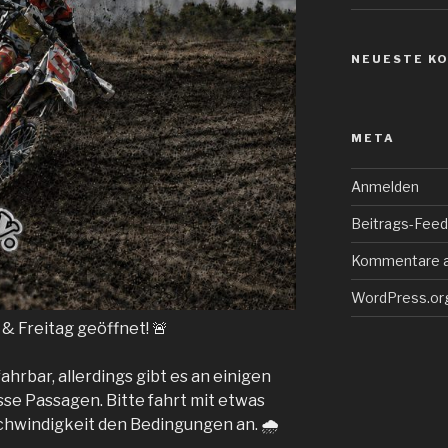
NEUESTE K
META
Anmelden
Beitrags-Feed 
Kommentare 
WordPress.or
 & Freitag geöffnet! 🚨
ahrbar, allerdings gibt es an einigen
sse Passagen. Bitte fahrt mit etwas
chwindigkeit den Bedingungen an. 🌧️