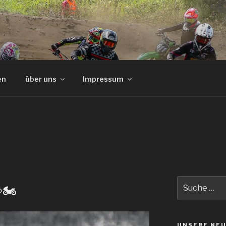
en
über uns
Impressum
Suche
🏍️
nach:
UNSERE NEU