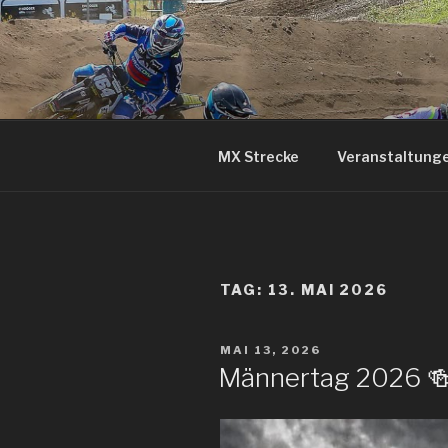
Zum
Inhalt
springen
MX Strecke
Veranstaltung
TAG: 13. MAI 2026
VERÖFFENTLICHT
MAI 13, 2026
AM
Männertag 2026 🍻