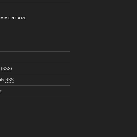
OMMENTARE
(
RSS
)
als
RSS
g