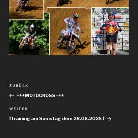
Beitrags-
ZURÜCK
Vorheriger
Navigation
Beitrag
+++MOTOCROSS+++
WEITER
Nächster
Beitrag
❗️Training am Samstag dem 28.06.2025 ❗️