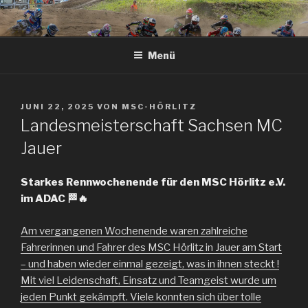
Zum
Inhalt
springen
Menü
VERÖFFENTLICHT
JUNI 22, 2025
VON
MSC-HÖRLITZ
AM
Landesmeisterschaft Sachsen MC
Jauer
Starkes Rennwochenende für den MSC Hörlitz e.V.
im ADAC 🏁🔥
Am vergangenen Wochenende waren zahlreiche
Fahrerinnen und Fahrer des MSC Hörlitz in Jauer am Start
– und haben wieder einmal gezeigt, was in ihnen steckt !
Mit viel Leidenschaft, Einsatz und Teamgeist wurde um
jeden Punkt gekämpft. Viele konnten sich über tolle