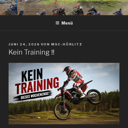
Zum
Inhalt
springen
Menü
VERÖFFENTLICHT
JUNI 24, 2026
VON
MSC-HÖRLITZ
AM
Kein Training ‼️