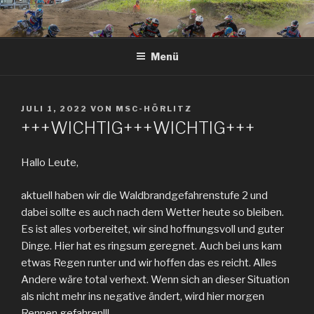
Zum
Inhalt
springen
Menü
VERÖFFENTLICHT
JULI 1, 2022
VON
MSC-HÖRLITZ
AM
+++WICHTIG+++WICHTIG+++
Hallo Leute,
aktuell haben wir die Waldbrandgefahrenstufe 2 und
dabei sollte es auch nach dem Wetter heute so bleiben.
Es ist alles vorbereitet, wir sind hoffnungsvoll und guter
Dinge. Hier hat es ringsum geregnet. Auch bei uns kam
etwas Regen runter und wir hoffen das es reicht. Alles
Andere wäre total verhext. Wenn sich an dieser Situation
als nicht mehr ins negative ändert, wird hier morgen
Rennen gefahren!!!