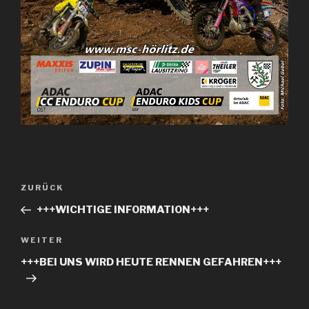
Beitrags-
ZURÜCK
Vorheriger
Navigation
Beitrag
+++WICHTIGE INFORMATION+++
WEITER
Nächster
Beitrag
+++BEI UNS WIRD HEUTE RENNEN GEFAHREN+++