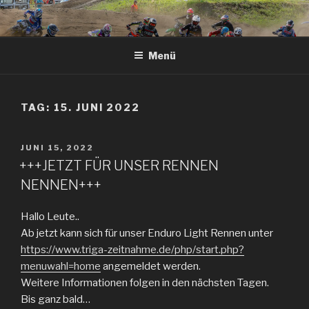
Zum
Inhalt
springen
Menü
TAG: 15. JUNI 2022
VERÖFFENTLICHT
JUNI 15, 2022
AM
+++JETZT FÜR UNSER RENNEN
NENNEN+++
Hallo Leute..
Ab jetzt kann sich für unser Enduro Light Rennen unter
https://www.triga-zeitnahme.de/php/start.php?
menuwahl=home
angemeldet werden.
Weitere Informationen folgen in den nächsten Tagen.
Bis ganz bald…