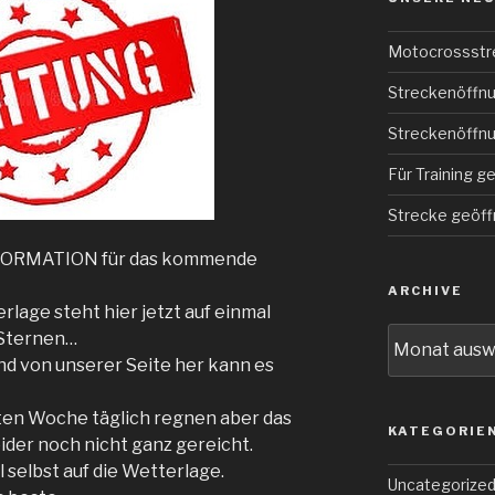
Motocrossstr
Streckenöffnu
Streckenöffnu
Für Training g
Strecke geöff
NFORMATION für das kommende
ARCHIVE
rlage steht hier jetzt auf einmal
Archive
 Sternen…
nd von unserer Seite her kann es
tzten Woche täglich regnen aber das
KATEGORIE
eider noch nicht ganz gereicht.
 selbst auf die Wetterlage.
Uncategorize