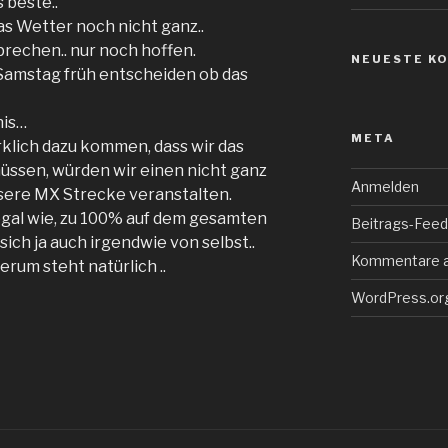
 beste..
das Wetter noch nicht ganz..
rechen.. nur noch hoffen.
NEUESTE K
Samstag früh entscheiden ob das
nis…
META
rklich dazu kommen, dass wir das
ssen, würden wir einen nicht ganz
Anmelden
sere MX Strecke veranstalten.
 egal wie, zu 100% auf dem gesamten
Beitrags-Feed 
ich ja auch irgendwie von selbst..
Kommentare 
rum steht natürlich ..
WordPress.or