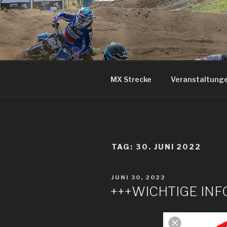
Zum
Inhalt
springen
MX Strecke
Veranstaltung
TAG: 30. JUNI 2022
VERÖFFENTLICHT
JUNI 30, 2022
AM
+++WICHTIGE IN