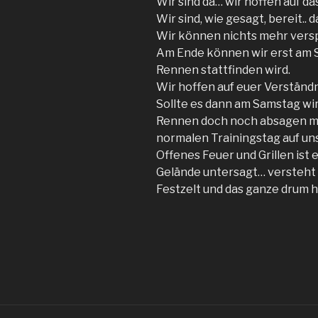
Wir sind da… wir hoffen auf das
Wir sind, wie gesagt, bereit.. 
Wir können nichts mehr versp
Am Ende können wir erst am 
Rennen stattfinden wird.
Wir hoffen auf euer Verständ
Sollte es dann am Samstag wi
Rennen doch noch absagen mü
normalen Trainingstag auf un
Offenes Feuer und Grillen ist
Gelände untersagt… versteht s
Festzelt und das ganze drum he