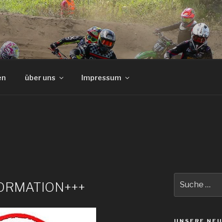
en
über uns
Impressum
Suche
FORMATION+++
nach:
UNSERE NEU