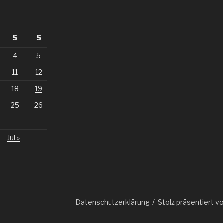
S
S
4
5
11
12
18
19
25
26
Jul »
essum
Datenschutzerklärung
Stolz präsentiert 