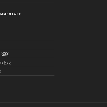
OMMENTARE
(
RSS
)
als
RSS
g